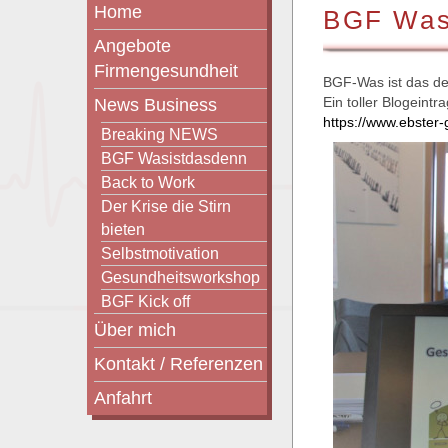
Home
BGF Was
Angebote
Firmengesundheit
BGF-Was ist das d
Ein toller Blogeint
News Business
https://www.ebster
Breaking NEWS
BGF Wasistdasdenn
Back to Work
Der Krise die Stirn
bieten
Selbstmotivation
Gesundheitsworkshop
BGF Kick off
Über mich
Kontakt / Referenzen
Anfahrt