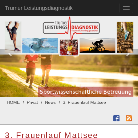
Trumer Leistungsdiagnostik
Toggl
naviga
HOME
Privat
News
3. Frauenlauf Mattsee
3. Frauenlauf Mattsee