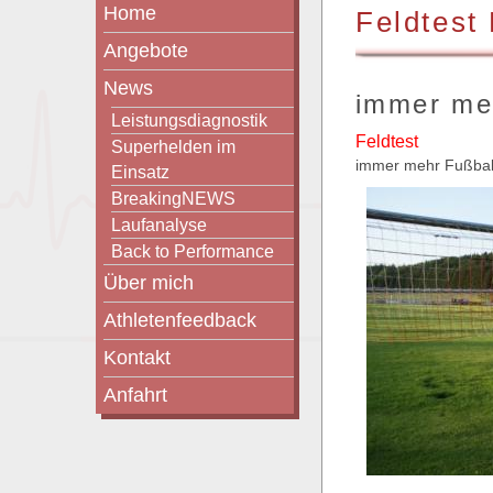
Home
Feldtest
Angebote
News
immer meh
Leistungsdiagnostik
Feldtest
Superhelden im
immer mehr Fußballv
Einsatz
BreakingNEWS
Laufanalyse
Back to Performance
Über mich
Athletenfeedback
Kontakt
Anfahrt