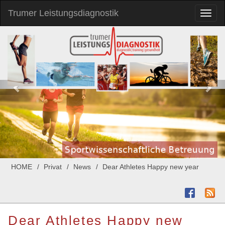
Trumer Leistungsdiagnostik
Toggl
naviga
HOME
Privat
News
Dear Athletes Happy new year
Dear Athletes Happy new