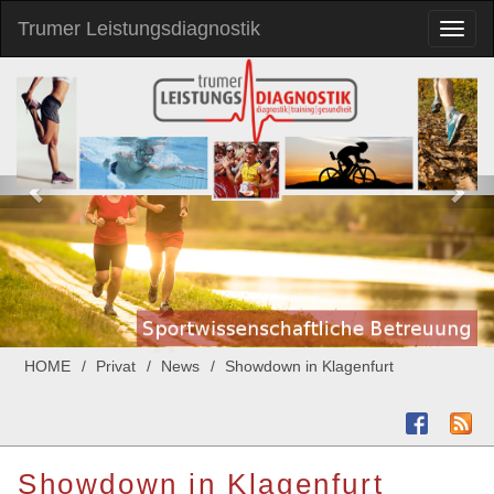
Trumer Leistungsdiagnostik
Toggl
naviga
HOME
Privat
News
Showdown in Klagenfurt
Showdown in Klagenfurt