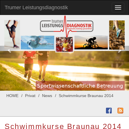
Trumer Leistungsdiagnostik
Toggl
naviga
HOME
Privat
News
Schwimmkurse Braunau 2014
Schwimmkurse Braunau 2014