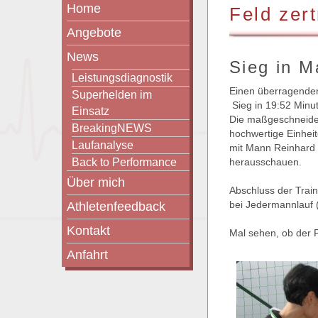
Home
Feld zer
Angebote
News
Sieg in M
Leistungsdiagnostik
Einen überragenden 
Superhelden im
Sieg in 19:52 Minut
Einsatz
Die maßgeschneider
BreakingNEWS
hochwertige Einheit
Laufanalyse
mit Mann Reinhard 
Back to Performance
herausschauen.
Über mich
Abschluss der Trai
bei Jedermannlauf (
Athletenfeedback
Kontakt
Mal sehen, ob der Pl
Anfahrt