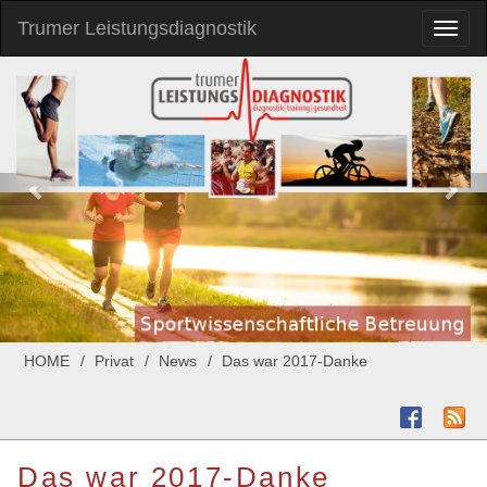
Trumer Leistungsdiagnostik
Toggl
naviga
HOME
Privat
News
Das war 2017-Danke
Das war 2017-Danke