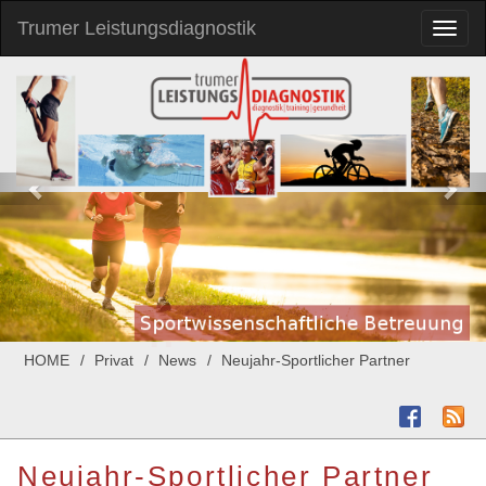
Trumer Leistungsdiagnostik
Toggl
naviga
HOME
Privat
News
Neujahr-Sportlicher Partner
Neujahr-Sportlicher Partner