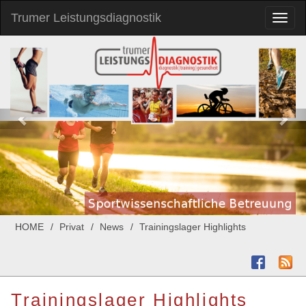
Trumer Leistungsdiagnostik
Toggl
naviga
HOME
Privat
News
Trainingslager Highlights
Trainingslager Highlights