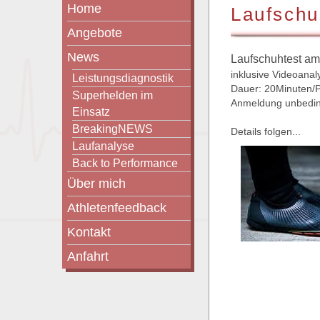
Home
Laufschu
Angebote
News
Laufschuhtest am
inklusive Videoana
Leistungsdiagnostik
Dauer: 20Minuten/
Superhelden im
Anmeldung unbeding
Einsatz
BreakingNEWS
Details folgen...
Laufanalyse
Back to Performance
Über mich
Athletenfeedback
Kontakt
Anfahrt