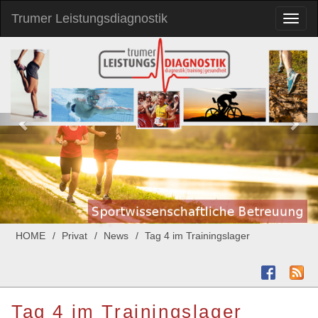
Trumer Leistungsdiagnostik
Toggl
naviga
HOME
Privat
News
Tag 4 im Trainingslager
Tag 4 im Trainingslager