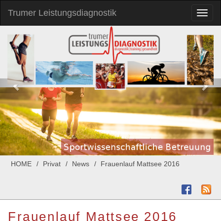
Trumer Leistungsdiagnostik
Toggl
naviga
HOME
Privat
News
Frauenlauf Mattsee 2016
Frauenlauf Mattsee 2016