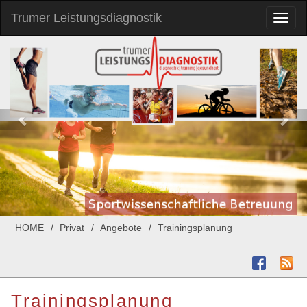
Trumer Leistungsdiagnostik
Toggl
naviga
HOME
Privat
Angebote
Trainingsplanung
Trainingsplanung