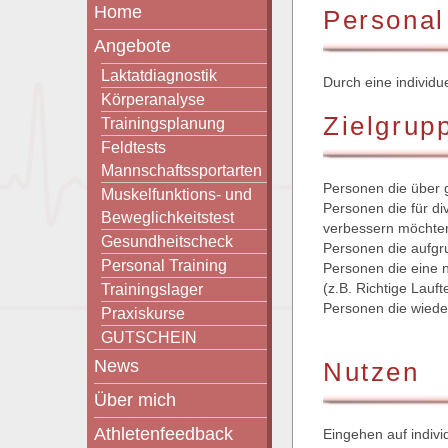
Home
Personal
Angebote
Laktatdiagnostik
Durch eine individu
Körperanalyse
Zielgrup
Trainingsplanung
Feldtests
Mannschaftssportarten
Personen die über 
Muskelfunktions- und
Personen die für di
Beweglichkeitstest
verbessern möchte
Gesundheitscheck
Personen die aufgru
Personal Training
Personen die eine n
Trainingslager
(z.B. Richtige Lauft
Personen die wieder
Praxiskurse
GUTSCHEIN
News
Nutzen
Über mich
Athletenfeedback
Eingehen auf indivi