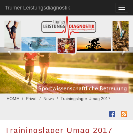
Trumer Leistungsdiagnostik
Toggl
naviga
HOME
Privat
News
Trainingslager Umag 2017
Trainingslager Umag 2017