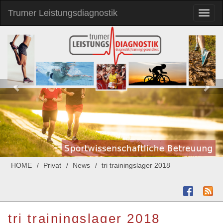
Trumer Leistungsdiagnostik
Toggl
naviga
HOME
Privat
News
tri trainingslager 2018
tri trainingslager 2018