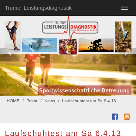
Trumer Leistungsdiagnostik
Toggl
naviga
HOME
Privat
News
Laufschuhtest am Sa 6.4.13
Laufschuhtest am Sa 6.4.13