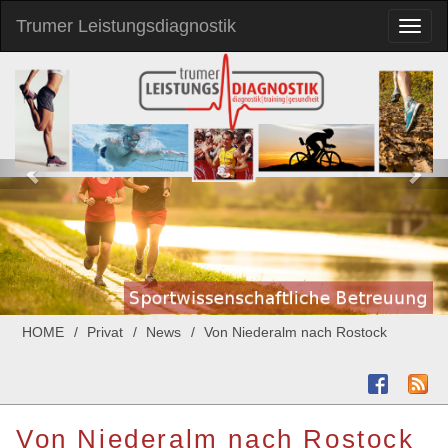
Trumer Leistungsdiagnostik
Toggl
naviga
HOME
Privat
News
Von Niederalm nach Rostock
Von Niederalm nach Rostock