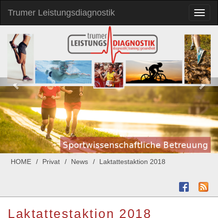
Trumer Leistungsdiagnostik
Toggl
naviga
HOME
Privat
News
Laktattestaktion 2018
Laktattestaktion 2018