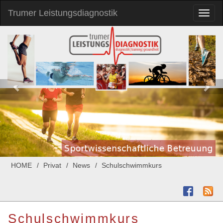
Trumer Leistungsdiagnostik
Toggl
naviga
HOME
Privat
News
Schulschwimmkurs
Schulschwimmkurs